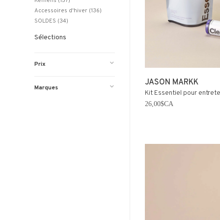
Keffiehs
(157)
Accessoires d'hiver
(136)
SOLDES
(34)
Sélections
Prix
JASON MARKK
Marques
Kit Essentiel pour entret
26,00$CA