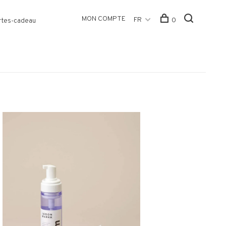
MON COMPTE
FR
0
rtes-cadeau