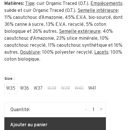
Matières:
Tige
: cuir Organic Traced (O.T.).
Empiècements
:
suède et cuir Organic Traced (O.T.).
Semelle intérieure
:
11% caoutchouc d’Amazonie, 45% E.V.A. bio-sourcé, dont
36% canne à sucre, 13% E.V.A. recyclé, 5% coton
biologique et 26% autres.
Semelle extérieure
: 40%
caoutchouc d'Amazonie, 23% silice minérale, 10%
caoutchouc recyclé, 11% caoutchouc synthétique et 16%
autres.
Doublure
: 100% polyester recyclé.
Lacets
: 100%
coton biologique.
Size :
W35
W36
W37
W38
W39
W40
W41
-
+
Quantité:
Ajouter au panier