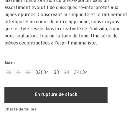
Marmier fonde sa vision du prêt-à-porter dans un
assortiment évolutif de classiques ré-interprétés aux
lignes épurées.
Conservant la simplicité et le raffinement
intemporel au coeur de notre approche, nous croyons
que le style réside dans la créativité de l’individu, à qui
nous souhaitons fournir la toile de fond: Une série de
pièces décontractées à l’esprit minimaliste.
Size :
30
31
32
32L34
33
34
34L34
En rupture de stock
Charte de tailles