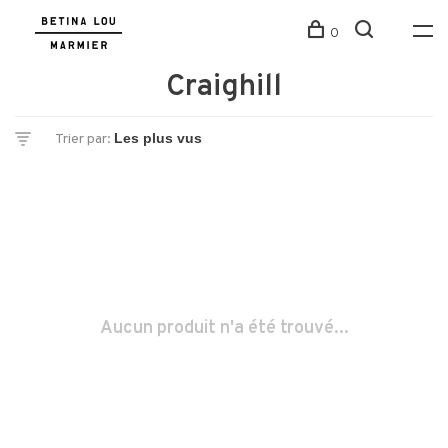
0
Craighill
Trier par:
Aucun produit n'a été trouvé...