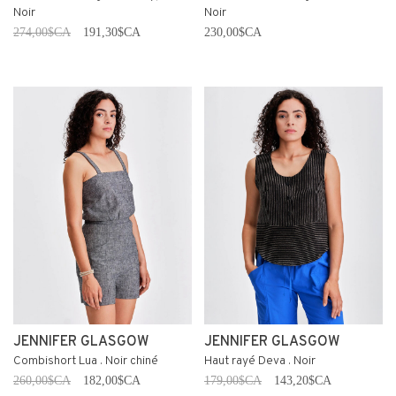
Noir
Noir
274,00$CA
191,30$CA
230,00$CA
JENNIFER GLASGOW
JENNIFER GLASGOW
Combishort Lua . Noir chiné
Haut rayé Deva . Noir
260,00$CA
182,00$CA
179,00$CA
143,20$CA