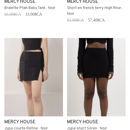
MERCY HOUSE
MERCY HOUSE
Bralette Ptah Baby Tank . Noir
Short en french terry High Rise .
Noir
66,00$CA
33,00$CA
82,00$CA
57,40$CA
MERCY HOUSE
MERCY HOUSE
Jupe courte Refine . Noir
Jupe short Sören . Noir