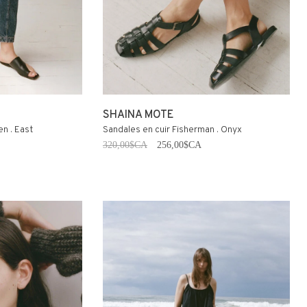
SHAINA MOTE
en . East
Sandales en cuir Fisherman . Onyx
320,00$CA
256,00$CA