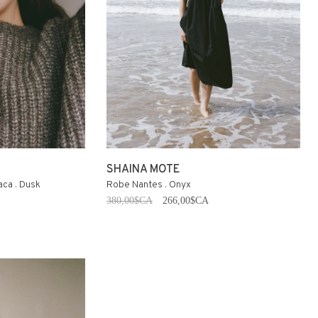
SHAINA MOTE
aca . Dusk
Robe Nantes . Onyx
380,00$CA
266,00$CA