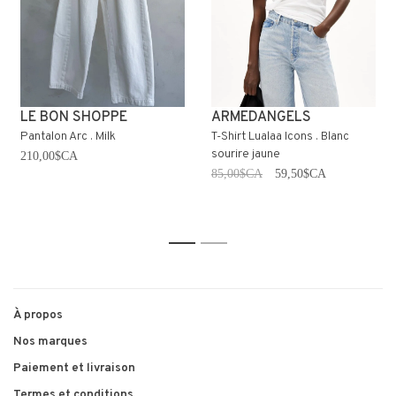
LE BON SHOPPE
ARMEDANGELS
Pantalon Arc . Milk
T-Shirt Lualaa Icons . Blanc
sourire jaune
210,00$CA
85,00$CA
59,50$CA
1
2
À propos
Nos marques
Paiement et livraison
Termes et conditions