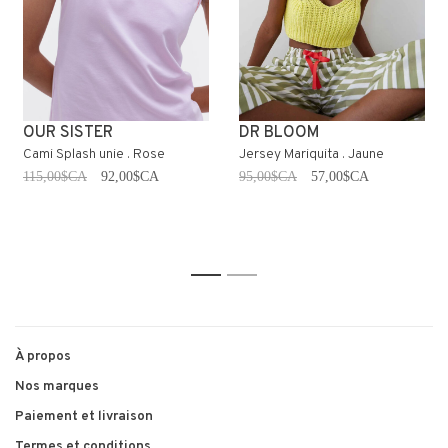
OUR SISTER
DR BLOOM
Cami Splash unie . Rose
Jersey Mariquita . Jaune
115,00$CA
92,00$CA
95,00$CA
57,00$CA
1
2
À propos
Nos marques
Paiement et livraison
Termes et conditions