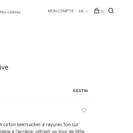
MON COMPTE
FR
0
tes-cadeau
ive
KESTIN
n coton seersucker à rayures ton sur
lable à l’arrière, offrant un tour de tête