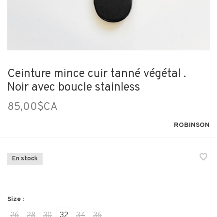
Ceinture mince cuir tanné végétal .
Noir avec boucle stainless
85,00$CA
ROBINSON
En stock
Size :
26
28
30
32
34
36