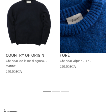
COUNTRY OF ORIGIN
FORÉT
Chandail de laine d'agneau .
Chandail Alpine . Bleu
Marine
220,00$CA
240,00$CA
1
2
3
À propos