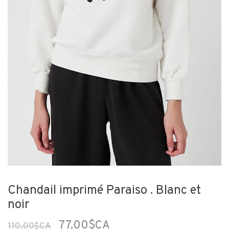
Chandail imprimé Paraiso . Blanc et
noir
77,00$CA
110,00$CA