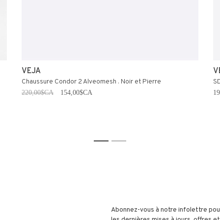
VEJA
V
Chaussure Condor 2 Alveomesh . Noir et Pierre
SD
220,00$CA
154,00$CA
1
1
2
Abonnez-vous à notre infolettre pou
les dernières mises à jours, offres 