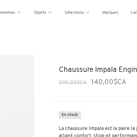
Hommes
Objets
Sélections
Marques
Car
Chaussure Impala Engin
140,00$CA
200,00$CA
En stock
La chaussure Impala est la paire la
alliant confort, style et performan