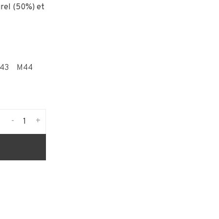
urel (50%) et
43
M44
-
+