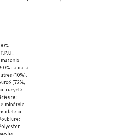
100%
T.P.U..
Amazonie
t 50% canne à
autres (10%).
sourcé (72%,
uc recyclé
rieure:
ce minérale
caoutchouc
Doublure:
olyester
yester