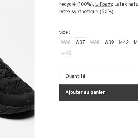
recyclé (100%).
L-Foam
: Latex nat
latex synthétique (50%).
Size :
W36
W37
W38
W39
M42
M
M45
Quantité:
Ajouter au panier