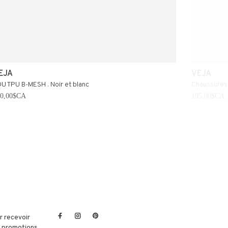
EJA
VEJA
U TPU B-MESH . Noir et blanc
Chaussures e
90,00$CA
195,00$CA
r recevoir
et promotions