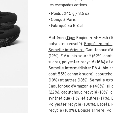
les escapades actives.
- Poids : 245 g / 8,6 oz
- Conçu à Paris
- Fabriqué au Brésil
Matières:
Tige:
Engineered-Mesh (
polyester recyclé).
Empiècements:
Semelle intérieure:
Caoutchouc d’
(12%), E.V.A. bio-sourcé (62%, don
sucre), polyester recyclé (16%) et 
Semelle intermédiaire:
E.V.A. bio-
dont 55% canne à sucre), caoutcho
(10%) et autres (18%).
Semelle exté
Caoutchouc d’Amazonie (40%), sili
(22%), caoutchouc recyclé (10%), 
synthétique (11%) et autres (17%).
Polyester recyclé (100%).
Lacets:
P
recyclé (100%).
Boucle arrière:
Pol