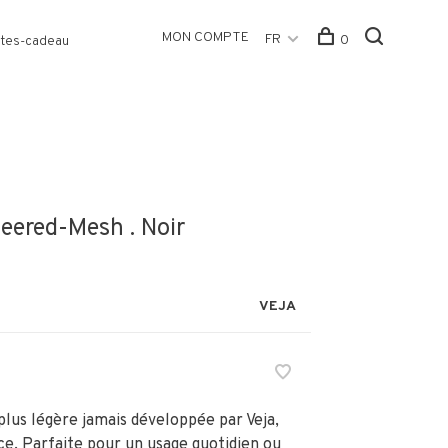
MON COMPTE
FR
0
tes-cadeau
eered-Mesh . Noir
VEJA
 plus légère jamais développée par Veja,
ce. Parfaite pour un usage quotidien ou