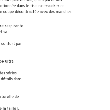
nt fabriquée en Belgique à partir des
ctionnée dans le tissu seersucker de
ne coupe décontractée avec des manches
.
re respirante
t sa
e confort par
pe ultra
tes séries
 détails dans
aturelle de
la taille L.