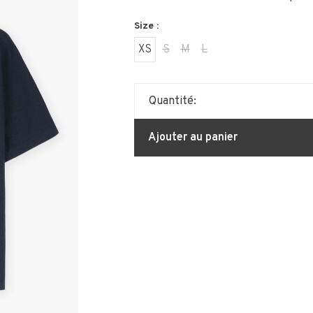
Size :
XS
S
M
L
Quantité:
Ajouter au panier