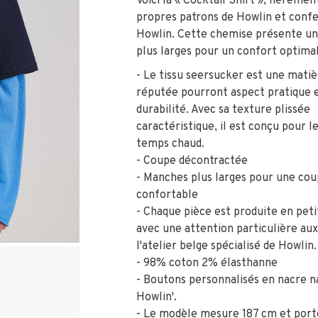
Voici la « Cocktail Shirt », fièreme
propres patrons de Howlin et confe
Howlin. Cette chemise présente u
plus larges pour un confort optimal
- Le tissu seersucker est une matiè
réputée pourront aspect pratique e
durabilité. Avec sa texture plissée
caractéristique, il est conçu pour l
temps chaud.
- Coupe décontractée
- Manches plus larges pour une cou
confortable
- Chaque pièce est produite en peti
avec une attention particulière aux
l'atelier belge spécialisé de Howlin.
- 98% coton 2% élasthanne
- Boutons personnalisés en nacre n
Howlin'.
- Le modèle mesure 187 cm et porte 