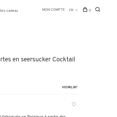
MON COMPTE
FR
0
tes-cadeau
tes en seersucker Cocktail
HOWLIN'