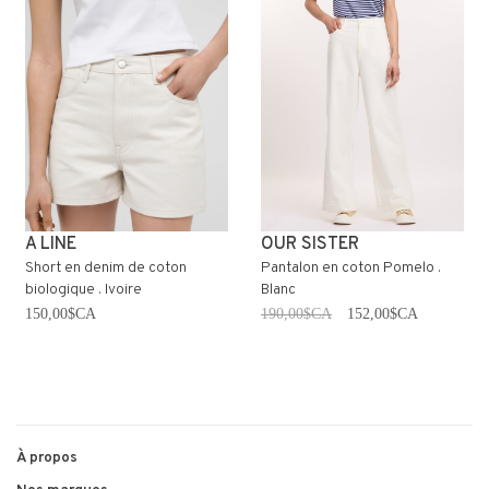
A LINE
OUR SISTER
Short en denim de coton
Pantalon en coton Pomelo .
biologique . Ivoire
Blanc
150,00$CA
190,00$CA
152,00$CA
À propos