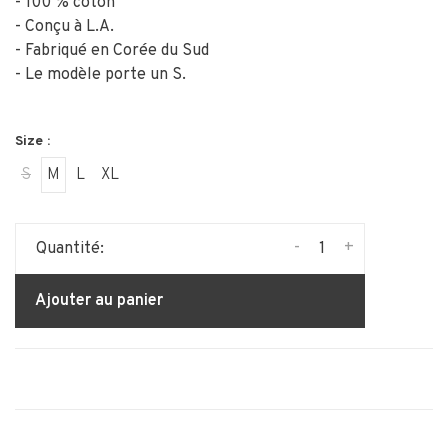
- 100 % coton
- Conçu à L.A.
- Fabriqué en Corée du Sud
- Le modèle porte un S.
Size :
S
M
L
XL
-
+
Quantité:
Ajouter au panier