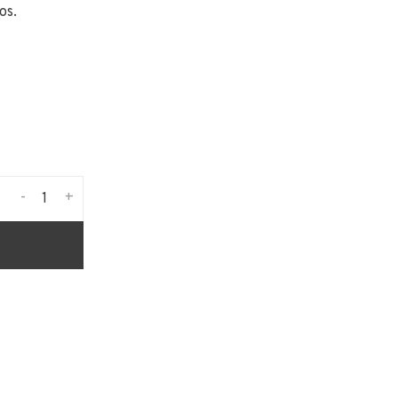
os.
-
+