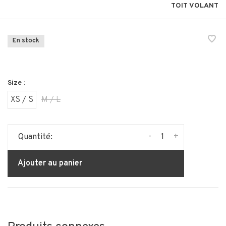
TOIT VOLANT
En stock
Size :
XS / S
M / L
-
+
Quantité:
Ajouter au panier