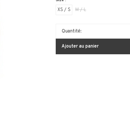
Size :
XS / S
M / L
Quantité:
Ajouter au panier