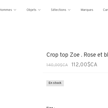
Hommes
Objets
Sélections
Marques
Car
Crop top Zoe . Rose et b
112,00$CA
140,00$CA
En stock