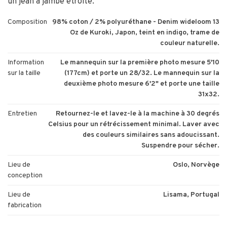
un jean à jambe étroite.
Composition
98% coton / 2% polyuréthane - Denim wideloom 13
Oz de Kuroki, Japon, teint en indigo, trame de
couleur naturelle.
Information
Le mannequin sur la première photo mesure 5'10
sur la taille
(177cm) et porte un 28/32. Le mannequin sur la
deuxième photo mesure 6'2" et porte une taille
31x32.
Entretien
Retournez-le et lavez-le à la machine à 30 degrés
Celsius pour un rétrécissement minimal. Laver avec
des couleurs similaires sans adoucissant.
Suspendre pour sécher.
Lieu de
Oslo, Norvège
conception
Lieu de
Lisama, Portugal
fabrication