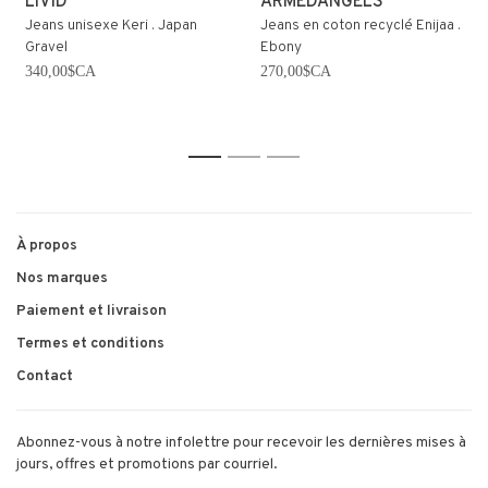
LIVID
ARMEDANGELS
Jeans unisexe Keri . Japan
Jeans en coton recyclé Enijaa .
Gravel
Ebony
340,00$CA
270,00$CA
1
2
3
À propos
Nos marques
Paiement et livraison
Termes et conditions
Contact
Abonnez-vous à notre infolettre pour recevoir les dernières mises à
jours, offres et promotions par courriel.