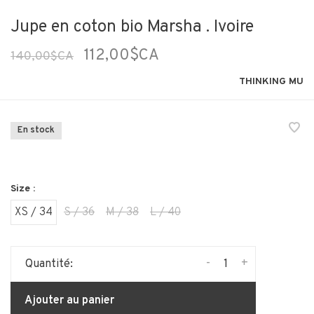
Jupe en coton bio Marsha . Ivoire
112,00$CA
140,00$CA
THINKING MU
En stock
Size :
XS / 34
S / 36
M / 38
L / 40
-
+
Quantité:
Ajouter au panier