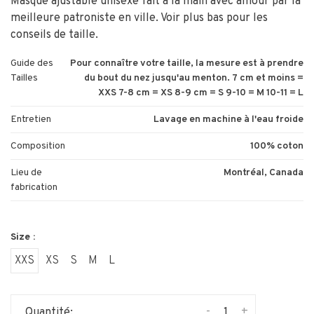
Masque ajustable unisexe fait à la main avec amour par la
meilleure patroniste en ville. Voir plus bas pour les
conseils de taille.
Guide des
Pour connaître votre taille, la mesure est à prendre
Tailles
du bout du nez jusqu'au menton. 7 cm et moins =
XXS 7-8 cm = XS 8-9 cm = S 9-10 = M 10-11 = L
Entretien
Lavage en machine à l'eau froide
Composition
100% coton
Lieu de
Montréal, Canada
fabrication
Size :
XXS
XS
S
M
L
-
+
Quantité: