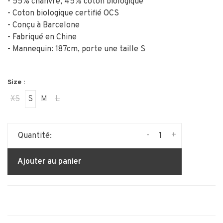
- 55% chanvre, 45% coton biologique
- Coton biologique certifié OCS
- Conçu à Barcelone
- Fabriqué en Chine
- Mannequin: 187cm, porte une taille S
Size :
XS
S
M
L
-
+
Quantité:
Ajouter au panier