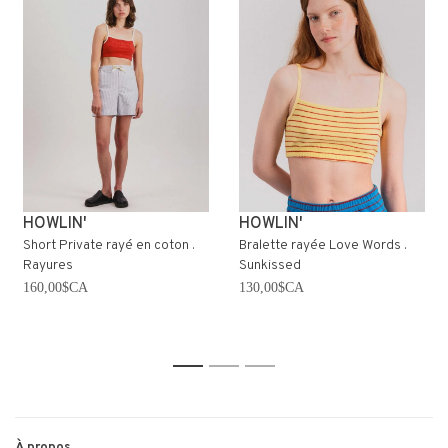
HOWLIN'
HOWLIN'
Short Private rayé en coton .
Bralette rayée Love Words .
Rayures
Sunkissed
160,00$CA
130,00$CA
1
2
3
À propos