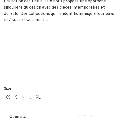
utilisation des tissus. Elle nous propose une approche
singulière du design avec des pièces intemporelles et
durable. Des collections qui rendent hommage à leur pays
et à ses artisans marins.
Size :
XS
S
M
L
XL
-
+
Quantité: