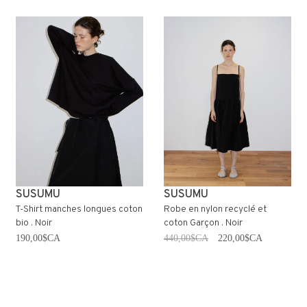
SUSUMU
SUSUMU
T-Shirt manches longues coton
Robe en nylon recyclé et
bio . Noir
coton Garçon . Noir
190,00$CA
440,00$CA
220,00$CA