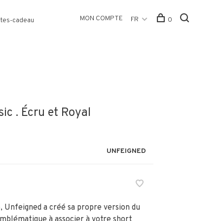
MON COMPTE
FR
0
tes-cadeau
ic . Écru et Royal
UNFEIGNED
, Unfeigned a créé sa propre version du
emblématique à associer à votre short