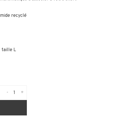
amide recyclé
taille L
-
+