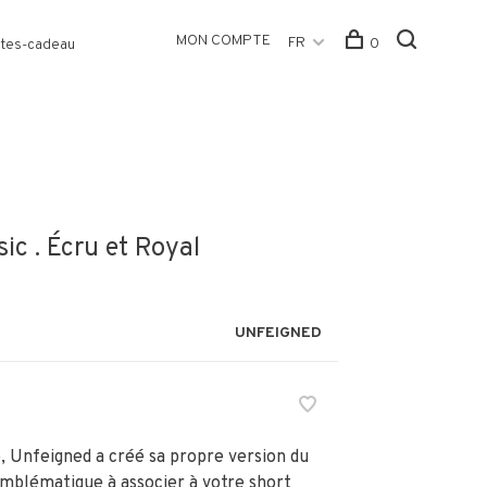
MON COMPTE
FR
0
tes-cadeau
ic . Écru et Royal
UNFEIGNED
, Unfeigned a créé sa propre version du
emblématique à associer à votre short