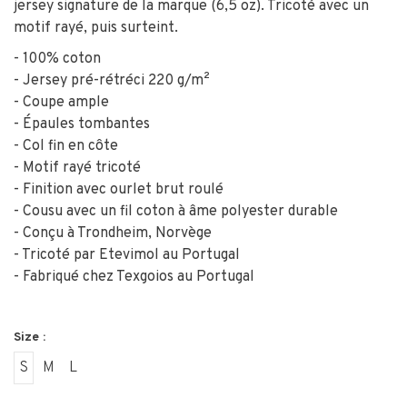
jersey signature de la marque (6,5 oz). Tricoté avec un
motif rayé, puis surteint.
- 100% coton
- Jersey pré-rétréci 220 g/m²
- Coupe ample
- Épaules tombantes
- Col fin en côte
- Motif rayé tricoté
- Finition avec ourlet brut roulé
- Cousu avec un fil coton à âme polyester durable
- Conçu à Trondheim, Norvège
- Tricoté par Etevimol au Portugal
- Fabriqué chez Texgoios au Portugal
Size :
S
M
L