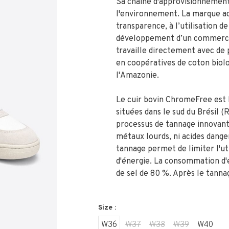
Sa chaîne d'approvisionnement 
l'environnement. La marque ac
transparence, à l’utilisation d
développement d’un commerce 
travaille directement avec de 
en coopératives de coton biol
l'Amazonie.
Le cuir bovin ChromeFree est l
situées dans le sud du Brésil (R
processus de tannage innovant 
métaux lourds, ni acides dange
tannage permet de limiter l'ut
d'énergie. La consommation d'e
de sel de 80 %. Après le tannag
Size :
W36
W37
W38
W39
W40