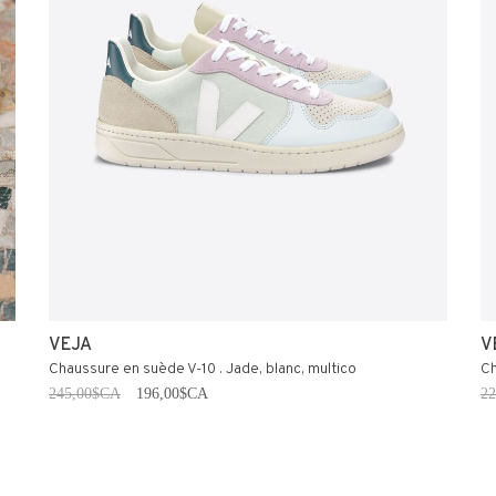
VEJA
V
Chaussure en suède V-10 . Jade, blanc, multico
Ch
245,00$CA
196,00$CA
2