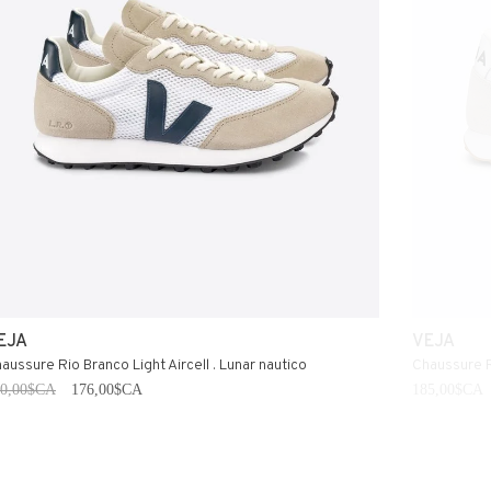
EJA
VEJA
aussure Rio Branco Light Aircell . Lunar nautico
Chaussure R
20,00$CA
176,00$CA
185,00$CA