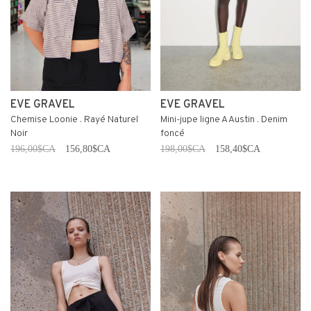
EVE GRAVEL
EVE GRAVEL
Chemise Loonie . Rayé Naturel
Mini-jupe ligne A Austin . Denim
Noir
foncé
196,00$CA
156,80$CA
198,00$CA
158,40$CA