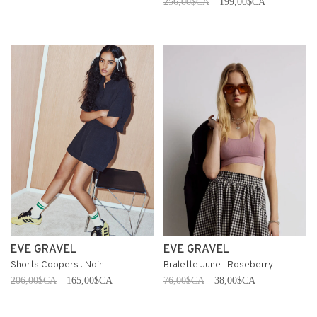
256,00$CA
199,00$CA
EVE GRAVEL
EVE GRAVEL
Shorts Coopers . Noir
Bralette June . Roseberry
206,00$CA
165,00$CA
76,00$CA
38,00$CA