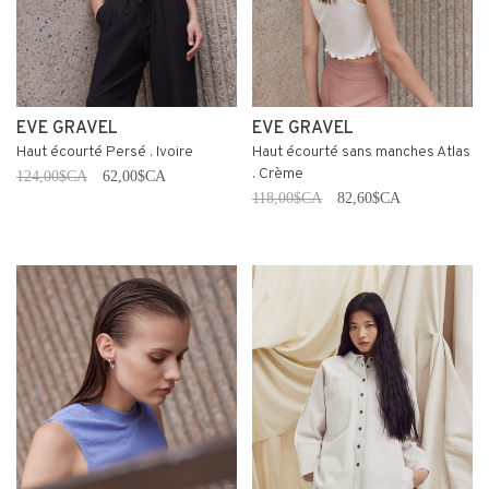
EVE GRAVEL
EVE GRAVEL
Haut écourté Persé . Ivoire
Haut écourté sans manches Atlas
. Crème
124,00$CA
62,00$CA
118,00$CA
82,60$CA