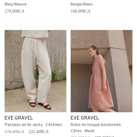
Bleu/Mauve
Beige/Blanc
278,00$CA
168,00$CA
EVE GRAVEL
EVE GRAVEL
Pantalon en lin Jacky . Céréales
Robe mi-longue boutonnée
Céres . Blush
278,00$CA
222,40$CA