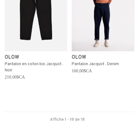
OLOW
OLOW
Pantalon en coton bio Jacquot .
Pantalon Jacquot . Denim
Noir
160,00$CA
210,00$CA
Affiche 1 - 18 de 18