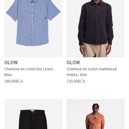
OLOW
OLOW
Chemise en coton bio Lewis .
Chemise en coton matelassé
Bleu
Hokka . Noir
180,00$CA
230,00$CA