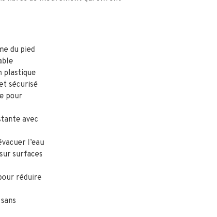
me du pied
able
n plastique
et sécurisé
e pour
stante avec
vacuer l’eau
sur surfaces
pour réduire
 sans