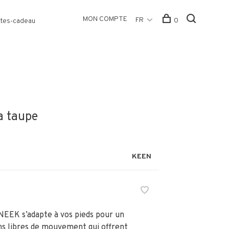
MON COMPTE
FR
0
tes-cadeau
a taupe
KEEN
NEEK s’adapte à vos pieds pour un
ns libres de mouvement qui offrent