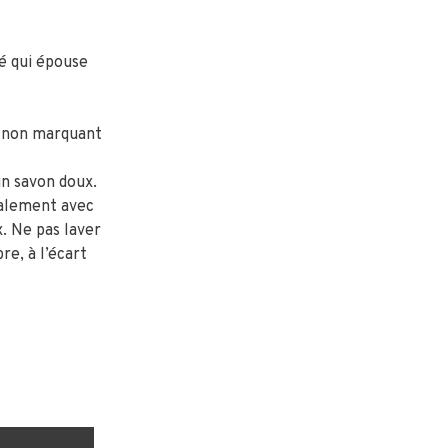
é qui épouse
 non marquant
un savon doux.
calement avec
x. Ne pas laver
re, à l’écart