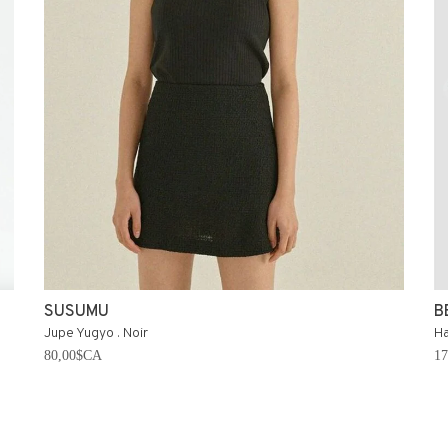
SUSUMU
B
Jupe Yugyo . Noir
Ha
80,00$CA
1