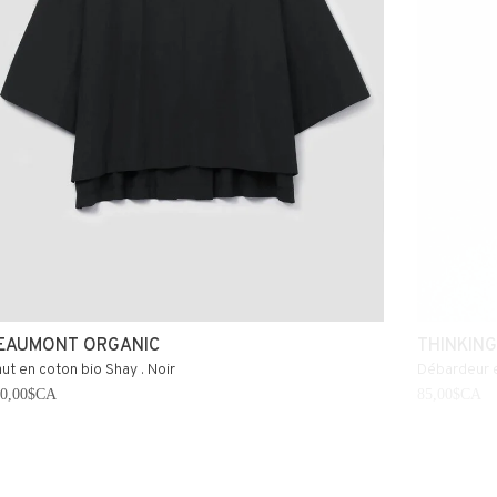
EAUMONT ORGANIC
THINKING
ut en coton bio Shay . Noir
Débardeur e
70,00$CA
85,00$CA