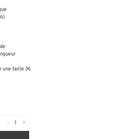
que
is)
nde
longueur
 une taille 36
-
+