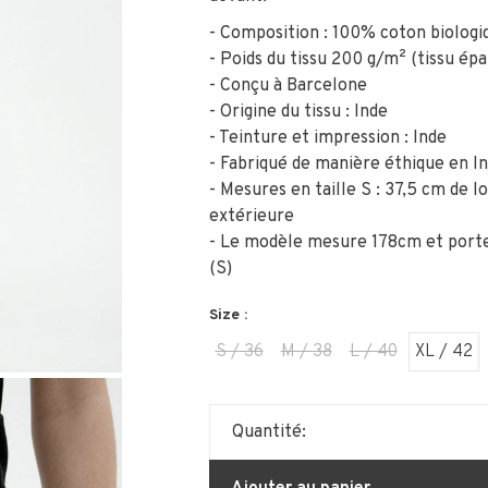
- Composition : 100% coton biologi
- Poids du tissu 200 g/m² (tissu épa
- Conçu à Barcelone
- Origine du tissu : Inde
- Teinture et impression : Inde
- Fabriqué de manière éthique en I
- Mesures en taille S : 37,5 cm de 
extérieure
- Le modèle mesure 178cm et porte
(S)
Size :
S / 36
M / 38
L / 40
XL / 42
Quantité: