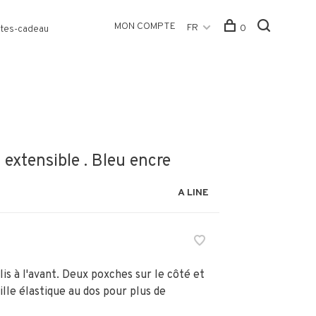
MON COMPTE
FR
0
tes-cadeau
 extensible . Bleu encre
A LINE
is à l'avant. Deux poxches sur le côté et
ille élastique au dos pour plus de