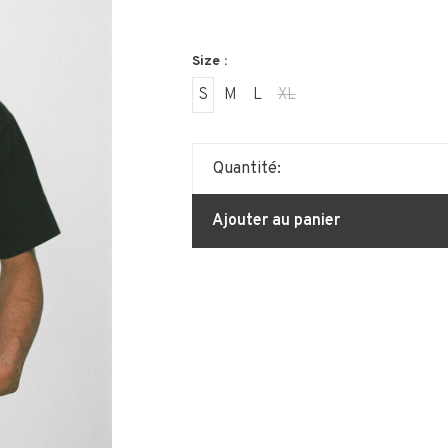
Size :
S
M
L
XL
Quantité:
Ajouter au panier