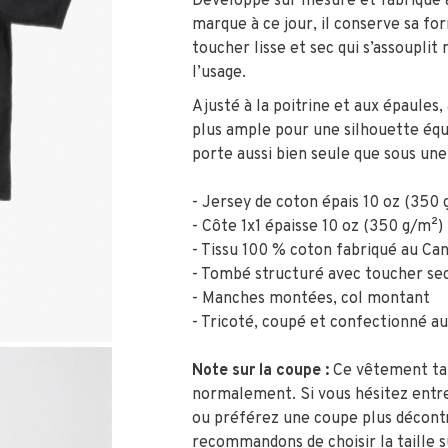
Développé sur mesure et fabriqué au
marque à ce jour, il conserve sa f
toucher lisse et sec qui s’assouplit
l’usage.
Ajusté à la poitrine et aux épaules,
plus ample pour une silhouette équi
porte aussi bien seule que sous une
- Jersey de coton épais 10 oz (350 
- Côte 1x1 épaisse 10 oz (350 g/m²)
- Tissu 100 % coton fabriqué au Ca
- Tombé structuré avec toucher se
- Manches montées, col montant
- Tricoté, coupé et confectionné a
Note sur la coupe :
Ce vêtement tai
normalement. Si vous hésitez entre
ou préférez une coupe plus décont
recommandons de choisir la taille 