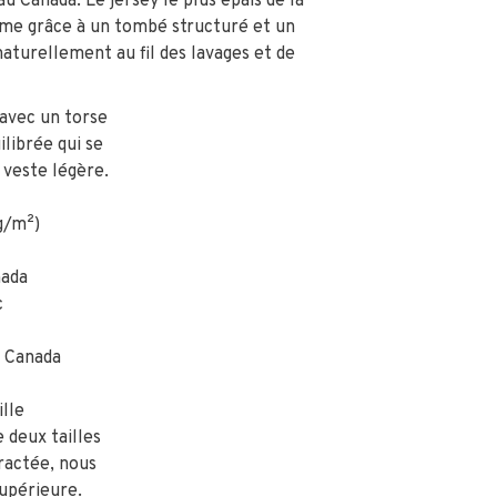
 Canada. Le jersey le plus épais de la
orme grâce à un tombé structuré et un
 naturellement au fil des lavages et de
 avec un torse
librée qui se
 veste légère.
g/m²)
nada
c
u Canada
lle
 deux tailles
ractée, nous
supérieure.