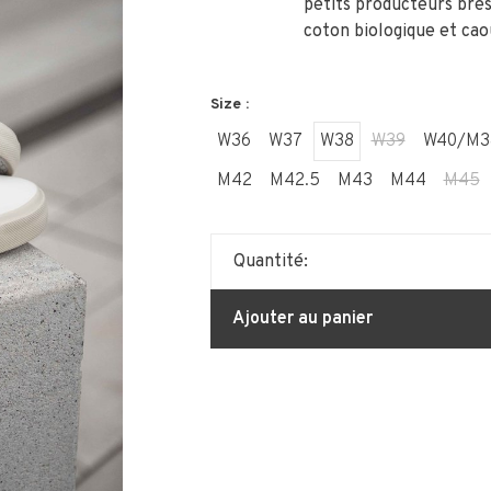
petits producteurs brés
coton biologique et ca
Size :
W36
W37
W38
W39
W40/M3
M42
M42.5
M43
M44
M45
Quantité:
Ajouter au panier