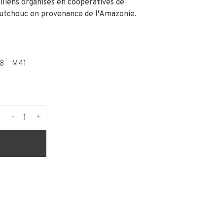
iliens organisés en coopératives de
outchouc en provenance de l'Amazonie.
8
M41
-
+