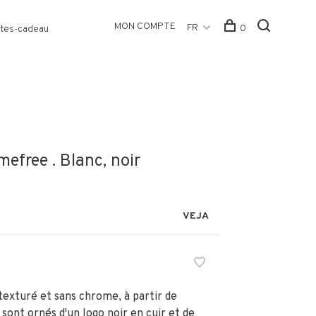
MON COMPTE
FR
0
tes-cadeau
free . Blanc, noir
VEJA
texturé et sans chrome, à partir de
 sont ornés d'un logo noir en cuir et de