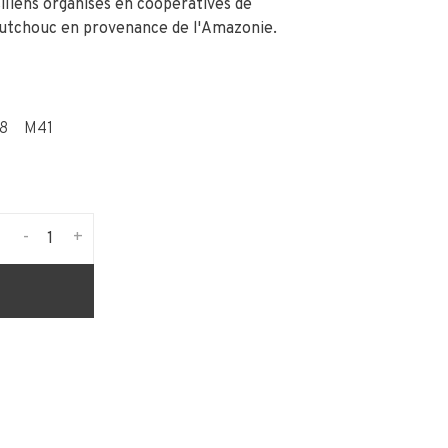
iliens organisés en coopératives de
outchouc en provenance de l'Amazonie.
8
M41
-
+