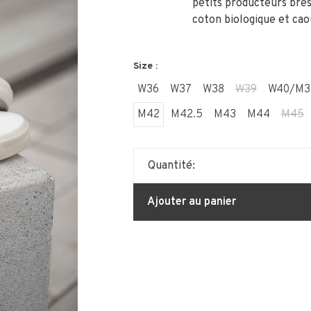
petits producteurs brés
coton biologique et ca
Size :
W36
W37
W38
W39
W40/M3
M42
M42.5
M43
M44
M45
Quantité:
Ajouter au panier