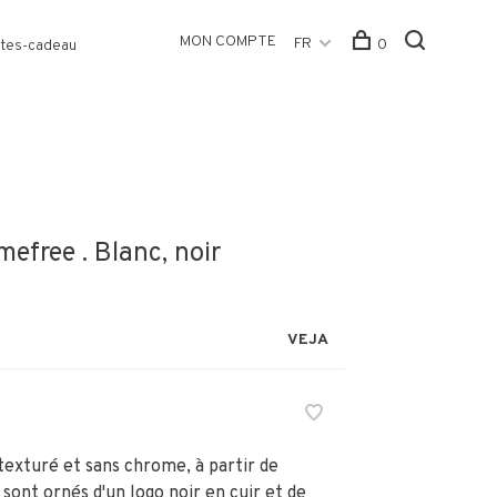
MON COMPTE
FR
0
tes-cadeau
free . Blanc, noir
VEJA
texturé et sans chrome, à partir de
 sont ornés d'un logo noir en cuir et de