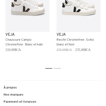
VEJA
VEJA
Chaussure Campo
Recife Chromefree . Extra
Chromefree . Blanc et kaki
blanc et Noir
210,00$CA
235,00$CA
235,00$CA
1
2
À propos
Nos marques
Paiement et livraison